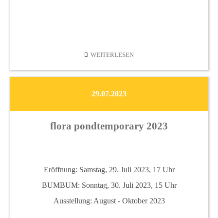
OPEN
WEITERLESEN
GROUP
(YURIY
BILEY,
29.07.2023
PAVLO
KOVACH,
ANTON
flora pondtemporary 2023
VARGA)
Eröffnung: Samstag, 29. Juli 2023, 17 Uhr
BUMBUM: Sonntag, 30. Juli 2023, 15 Uhr
Ausstellung: August - Oktober 2023